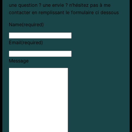
une question ? une envie ? n’hésitez pas à me
contacter en remplissant le formulaire ci dessous
Name
(required)
Email
(required)
Message