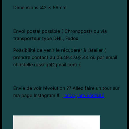
Dimensions :42 x 59 cm
Envoi postal possible ( Chronopost) ou via
transporteur type DHL, Fedex
Possibilité de venir le récupérer à l’atelier (
prendre contact au 06.49.47.02.44 ou par email
christelle.rossilgt@gmail.com )
Envie de voir l’évolution ?? Allez faire un tour sur
ma page Instagram !!
Instagram Sérénité