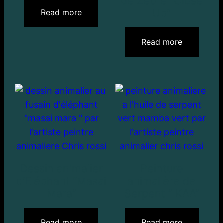
de Zèbre “Close
Up”
Read more
Read more
Dessin animalier
Peinture
d’Eléphant “Masai
animalière de
Mara”
Serpent ” KAA”
Read more
Read more