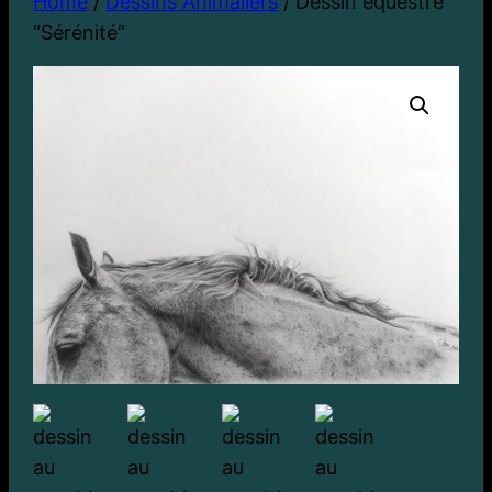
Home
/
Dessins Animaliers
/ Dessin équestre
“Sérénité”