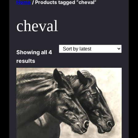
Home
/ Products tagged “cheval”
cheval
Showing all 4
S
results
o
r
t
e
d
b
y
l