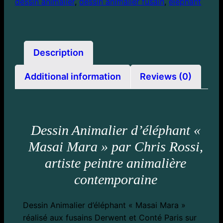
dessin animalier
,
dessin animalier fusain
,
éléphant
Description
Additional information
Reviews (0)
Dessin Animalier d’éléphant «
Masai Mara » par Chris Rossi,
artiste peintre animalière
contemporaine
Dessin Animalier d’éléphant « Masai Mara »
réalisé aux fusains Derwent et Conté Paris sur