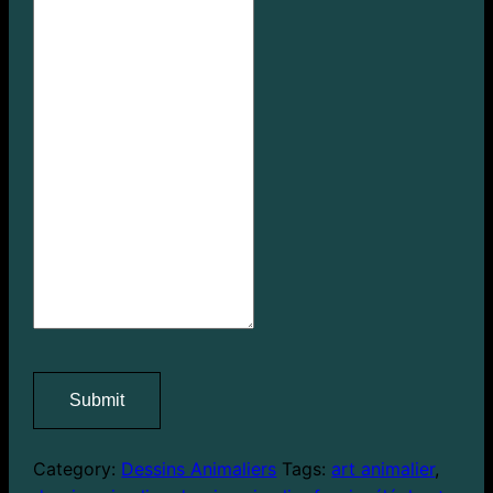
Submit
Category:
Dessins Animaliers
Tags:
art animalier
,