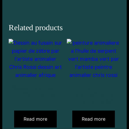
Related products
Dessin animalier
Peinture
de Zèbre “Close
animalière de
Up”
Serpent ” KAA”
Read more
Read more