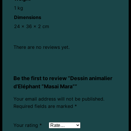
1 kg
Dimensions
24 × 36 × 2 cm
There are no reviews yet.
Be the first to review “Dessin animalier
d’Eléphant “Masai Mara””
Your email address will not be published.
Required fields are marked
*
Your rating
*