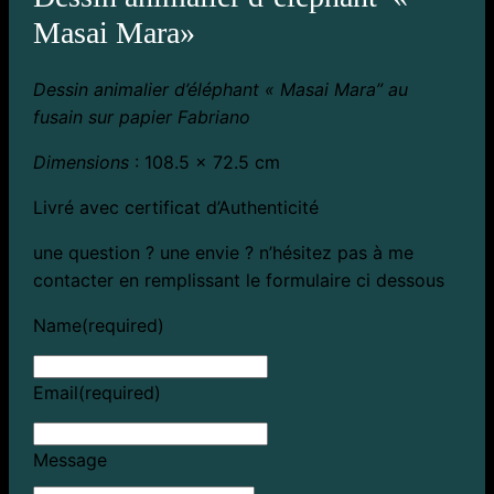
Masai Mara»
Dessin animalier d’éléphant « Masai Mara” au
fusain sur papier Fabriano
Dimensions
: 108.5 x 72.5 cm
Livré avec certificat d’Authenticité
une question ? une envie ? n’hésitez pas à me
contacter en remplissant le formulaire ci dessous
Name
(required)
Email
(required)
Message