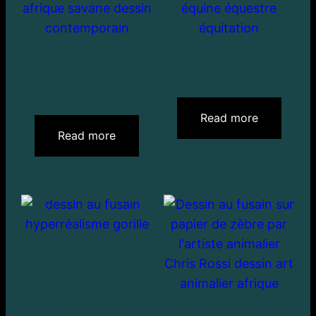
Dessin animalier
Peinture équestre
de Zèbron ”
“Argo”
Zèbron”
Read more
Read more
Dessin animalier
au fusain de
Gorille “Ce qui
demeure”
Dessin animalier