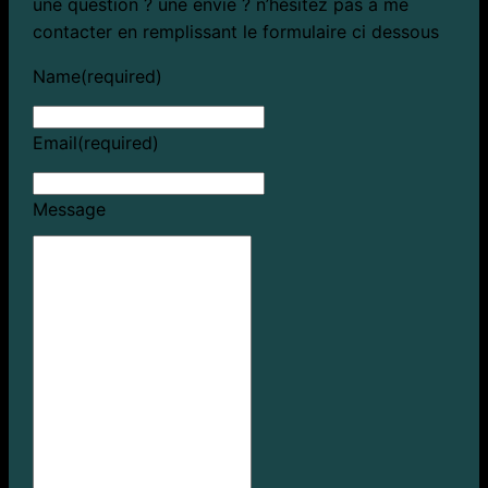
une question ? une envie ? n’hésitez pas à me
contacter en remplissant le formulaire ci dessous
Name
(required)
Email
(required)
Message