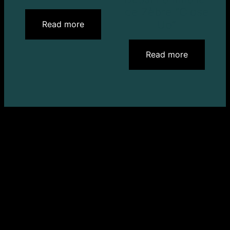
de Zèbre “Close
Up”
Read more
Read more
Facebook
Instagram
Pinterest
chrisrossiart.com