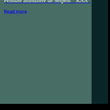
Peinture animalière de Serpent ” KAA”
Read more