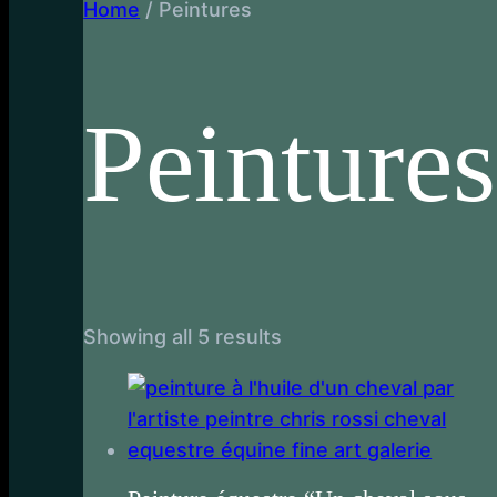
Home
/ Peintures
Peintures
S
Showing all 5 results
o
r
t
e
d